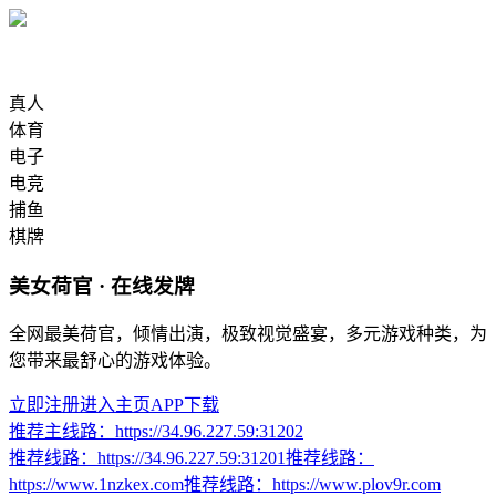
真人
体育
电子
电竞
捕鱼
棋牌
美女荷官 · 在线发牌
全网最美荷官，倾情出演，极致视觉盛宴，多元游戏种类，为
您带来最舒心的游戏体验。
立即注册
进入主页
APP下载
推荐主线路：
https://34.96.227.59:31202
推荐线路：
https://34.96.227.59:31201
推荐线路：
https://www.1nzkex.com
推荐线路：
https://www.plov9r.com