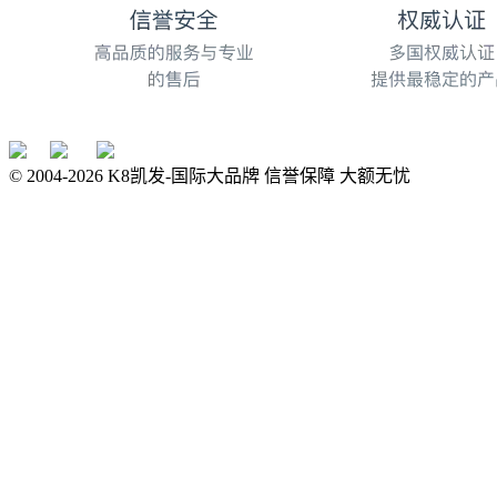
© 2004-
2026
K8凯发-国际大品牌 信誉保障 大额无忧